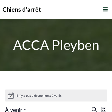
Aller
Chiens d'arrêt
au
contenu
ACCA Pleyben
Il n’y a pas d’évènements à venir.
R
À venir
N
Recherche
Liste