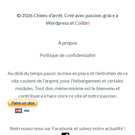
v
n
© 2026 Chiens d'arrêt. Créé avec passion, grâce à
u
a
Wordpress et
Colibri
e
v
s
A propos
i
É
Politique de confidentialité
g
v
Au delà du temps passé, la mise en place et l'entretien de ce
a
è
site coutent de l'argent, pour l'hébergement et certains
modules. Tout don, même minime est le bienvenu et
n
t
contribuera à faire vivre ce site et notre passion.
e
i
m
o
e
Retrrouvez nous sur Facebook et suivez notre actualité !