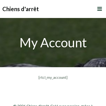
Aller
Chiens d'arrêt
au
contenu
My Account
[rtcl_my_account]
© 2026 Chiens d'arrêt. Créé avec passion, grâce à