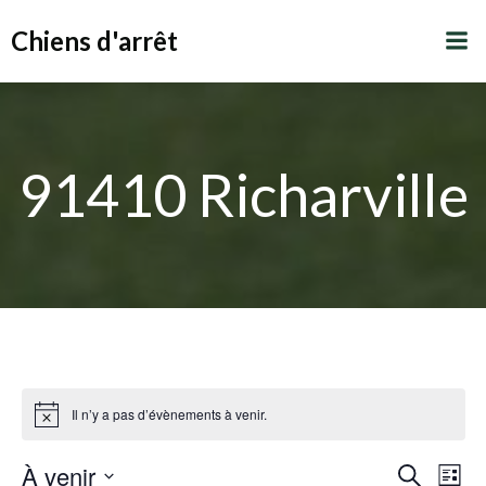
Aller
Chiens d'arrêt
au
contenu
91410 Richarville
Il n’y a pas d’évènements à venir.
R
À venir
N
Recherche
Liste