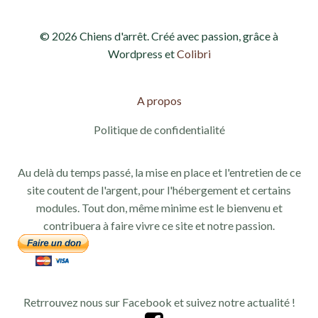
v
n
© 2026 Chiens d'arrêt. Créé avec passion, grâce à
u
a
Wordpress et
Colibri
e
v
s
A propos
i
É
Politique de confidentialité
g
v
Au delà du temps passé, la mise en place et l'entretien de ce
a
è
site coutent de l'argent, pour l'hébergement et certains
modules. Tout don, même minime est le bienvenu et
n
t
contribuera à faire vivre ce site et notre passion.
e
i
m
o
e
Retrrouvez nous sur Facebook et suivez notre actualité !