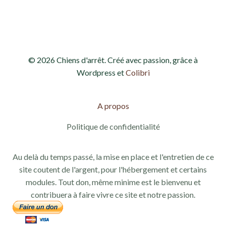
d
e
e
t
v
n
© 2026 Chiens d'arrêt. Créé avec passion, grâce à
u
a
Wordpress et
Colibri
e
v
s
A propos
i
É
Politique de confidentialité
g
v
Au delà du temps passé, la mise en place et l'entretien de ce
a
è
site coutent de l'argent, pour l'hébergement et certains
modules. Tout don, même minime est le bienvenu et
n
t
contribuera à faire vivre ce site et notre passion.
e
i