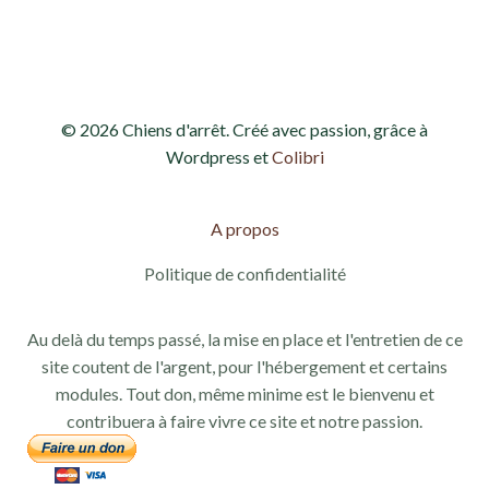
d
e
e
t
v
n
© 2026 Chiens d'arrêt. Créé avec passion, grâce à
u
a
Wordpress et
Colibri
e
v
s
A propos
i
É
Politique de confidentialité
g
v
Au delà du temps passé, la mise en place et l'entretien de ce
a
è
site coutent de l'argent, pour l'hébergement et certains
modules. Tout don, même minime est le bienvenu et
n
t
contribuera à faire vivre ce site et notre passion.
e
i