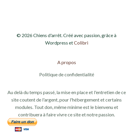
d
e
e
t
v
n
© 2026 Chiens d'arrêt. Créé avec passion, grâce à
u
a
Wordpress et
Colibri
e
v
s
A propos
i
É
Politique de confidentialité
g
v
Au delà du temps passé, la mise en place et l'entretien de ce
a
è
site coutent de l'argent, pour l'hébergement et certains
modules. Tout don, même minime est le bienvenu et
n
t
contribuera à faire vivre ce site et notre passion.
e
i