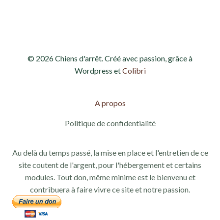
d
e
e
t
v
n
© 2026 Chiens d'arrêt. Créé avec passion, grâce à
u
a
Wordpress et
Colibri
e
v
s
A propos
i
É
Politique de confidentialité
g
v
Au delà du temps passé, la mise en place et l'entretien de ce
a
è
site coutent de l'argent, pour l'hébergement et certains
modules. Tout don, même minime est le bienvenu et
n
t
contribuera à faire vivre ce site et notre passion.
e
i