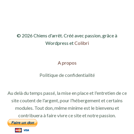
d
e
e
t
v
n
© 2026 Chiens d'arrêt. Créé avec passion, grâce à
u
a
Wordpress et
Colibri
e
v
s
A propos
i
É
Politique de confidentialité
g
v
Au delà du temps passé, la mise en place et l'entretien de ce
a
è
site coutent de l'argent, pour l'hébergement et certains
modules. Tout don, même minime est le bienvenu et
n
t
contribuera à faire vivre ce site et notre passion.
e
i