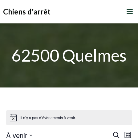
Aller
Chiens d'arrêt
au
contenu
62500 Quelmes
Il n’y a pas d’évènements à venir.
R
À venir
N
Recherche
Liste