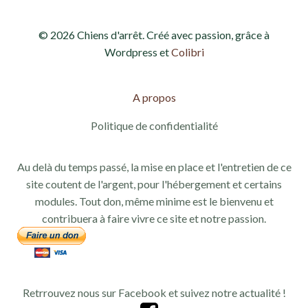
v
n
© 2026 Chiens d'arrêt. Créé avec passion, grâce à
u
a
Wordpress et
Colibri
e
v
s
A propos
i
É
Politique de confidentialité
g
v
Au delà du temps passé, la mise en place et l'entretien de ce
a
è
site coutent de l'argent, pour l'hébergement et certains
modules. Tout don, même minime est le bienvenu et
n
t
contribuera à faire vivre ce site et notre passion.
e
i
m
o
e
Retrrouvez nous sur Facebook et suivez notre actualité !