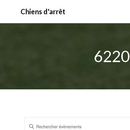
Aller
au
Chiens d'arrêt
contenu
622
R
Saisir