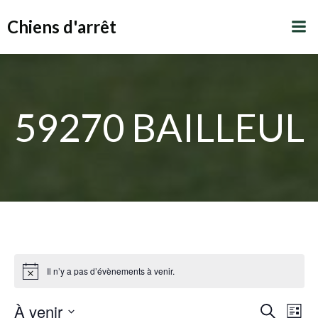
Aller
Chiens d'arrêt
au
contenu
59270 BAILLEUL
Il n’y a pas d’évènements à venir.
R
À venir
N
Recherche
Liste