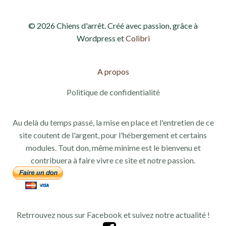
v
n
© 2026 Chiens d'arrêt. Créé avec passion, grâce à
u
a
Wordpress et
Colibri
e
v
s
A propos
i
É
Politique de confidentialité
g
v
Au delà du temps passé, la mise en place et l'entretien de ce
a
è
site coutent de l'argent, pour l'hébergement et certains
modules. Tout don, même minime est le bienvenu et
n
t
contribuera à faire vivre ce site et notre passion.
e
i
m
o
e
Retrrouvez nous sur Facebook et suivez notre actualité !