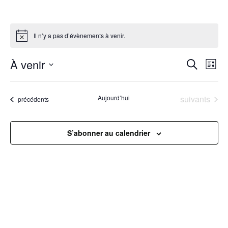
Il n’y a pas d’évènements à venir.
R
À venir
N
Recherche
Liste
Sélectionnez
a
e
une
Évènements
Aujourd’hui
suivants
Évènements
précédents
v
date.
c
i
h
S’abonner au calendrier
g
e
a
r
t
c
i