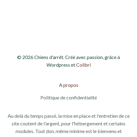
h
o
e
n
d
e
e
t
v
n
© 2026 Chiens d'arrêt. Créé avec passion, grâce à
u
a
Wordpress et
Colibri
e
v
s
A propos
i
É
Politique de confidentialité
g
v
Au delà du temps passé, la mise en place et l'entretien de ce
a
è
site coutent de l'argent, pour l'hébergement et certains
modules. Tout don, même minime est le bienvenu et
n