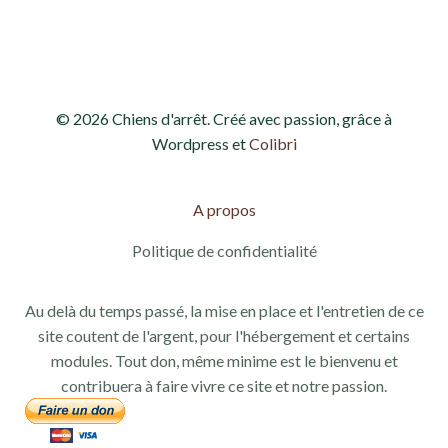
d
e
e
t
v
n
© 2026 Chiens d'arrêt. Créé avec passion, grâce à
u
a
Wordpress et
Colibri
e
v
s
A propos
i
É
Politique de confidentialité
g
v
Au delà du temps passé, la mise en place et l'entretien de ce
a
è
site coutent de l'argent, pour l'hébergement et certains
modules. Tout don, même minime est le bienvenu et
n
t
contribuera à faire vivre ce site et notre passion.
e
i