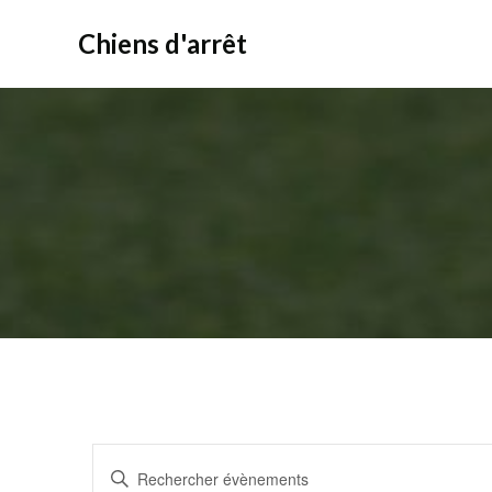
Aller
au
Chiens d'arrêt
contenu
R
Saisir