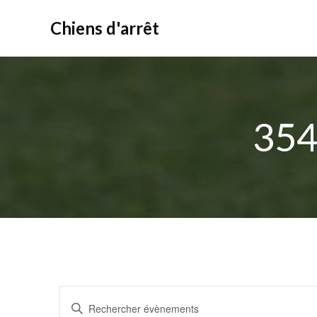
Aller
au
Chiens d'arrêt
contenu
354
R
Saisir