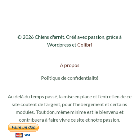
d
e
e
t
v
n
© 2026 Chiens d'arrêt. Créé avec passion, grâce à
u
a
Wordpress et
Colibri
e
v
s
A propos
i
É
Politique de confidentialité
g
v
Au delà du temps passé, la mise en place et l'entretien de ce
a
è
site coutent de l'argent, pour l'hébergement et certains
modules. Tout don, même minime est le bienvenu et
n
t
contribuera à faire vivre ce site et notre passion.
e
i