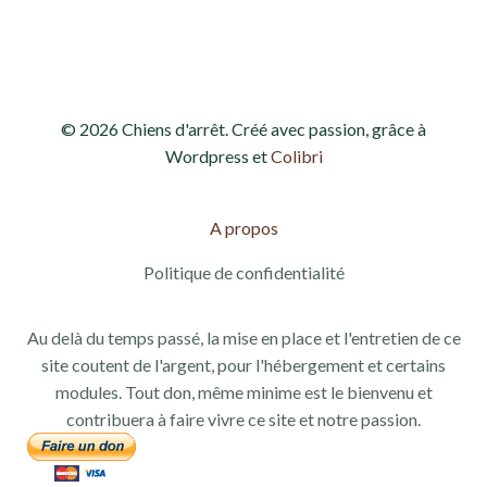
d
e
e
t
v
n
© 2026 Chiens d'arrêt. Créé avec passion, grâce à
u
a
Wordpress et
Colibri
e
v
s
A propos
i
É
Politique de confidentialité
g
v
Au delà du temps passé, la mise en place et l'entretien de ce
a
è
site coutent de l'argent, pour l'hébergement et certains
modules. Tout don, même minime est le bienvenu et
n
t
contribuera à faire vivre ce site et notre passion.
e
i