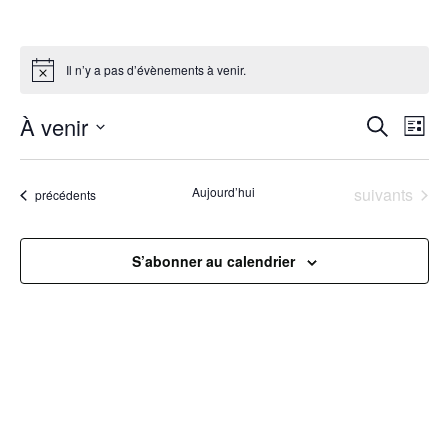
Il n’y a pas d’évènements à venir.
R
À venir
N
Recherche
Liste
Sélectionnez
a
e
une
Évènements
Aujourd’hui
suivants
Évènements
précédents
v
date.
c
i
h
S’abonner au calendrier
g
e
a
r
t
c
i