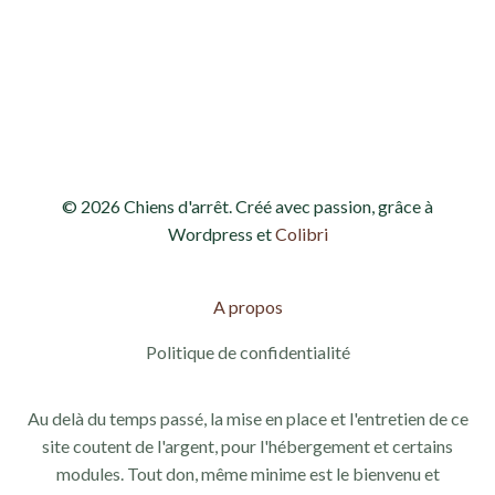
h
o
e
n
d
e
e
t
v
n
© 2026 Chiens d'arrêt. Créé avec passion, grâce à
u
a
Wordpress et
Colibri
e
v
s
A propos
i
É
Politique de confidentialité
g
v
Au delà du temps passé, la mise en place et l'entretien de ce
a
è
site coutent de l'argent, pour l'hébergement et certains
modules. Tout don, même minime est le bienvenu et
n