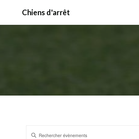
Aller
au
Chiens d'arrêt
contenu
R
Saisir