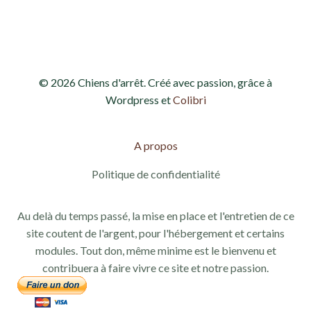
d
e
e
t
v
n
© 2026 Chiens d'arrêt. Créé avec passion, grâce à
u
a
Wordpress et
Colibri
e
v
s
A propos
i
É
Politique de confidentialité
g
v
Au delà du temps passé, la mise en place et l'entretien de ce
a
è
site coutent de l'argent, pour l'hébergement et certains
modules. Tout don, même minime est le bienvenu et
n
t
contribuera à faire vivre ce site et notre passion.
e
i