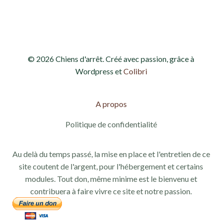
d
e
e
t
v
n
© 2026 Chiens d'arrêt. Créé avec passion, grâce à
u
a
Wordpress et
Colibri
e
v
s
A propos
i
É
Politique de confidentialité
g
v
Au delà du temps passé, la mise en place et l'entretien de ce
a
è
site coutent de l'argent, pour l'hébergement et certains
modules. Tout don, même minime est le bienvenu et
n
t
contribuera à faire vivre ce site et notre passion.
e
i