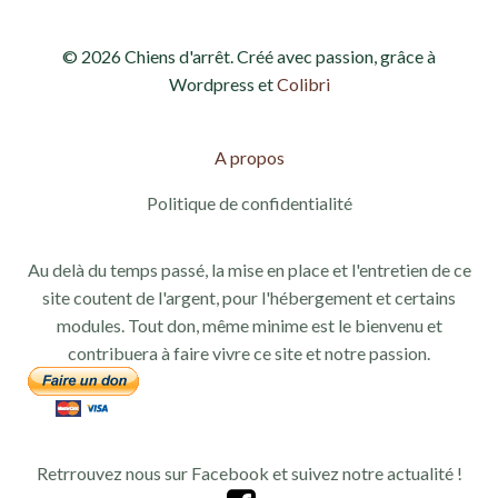
v
n
© 2026 Chiens d'arrêt. Créé avec passion, grâce à
u
a
Wordpress et
Colibri
e
v
s
A propos
i
É
Politique de confidentialité
g
v
Au delà du temps passé, la mise en place et l'entretien de ce
a
è
site coutent de l'argent, pour l'hébergement et certains
modules. Tout don, même minime est le bienvenu et
n
t
contribuera à faire vivre ce site et notre passion.
e
i
m
o
e
Retrrouvez nous sur Facebook et suivez notre actualité !