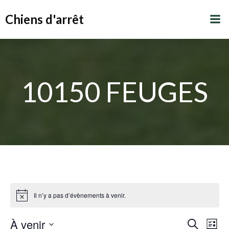
Aller
Chiens d'arrêt
au
contenu
10150 FEUGES
Il n’y a pas d’évènements à venir.
R
À venir
N
Recherche
Liste