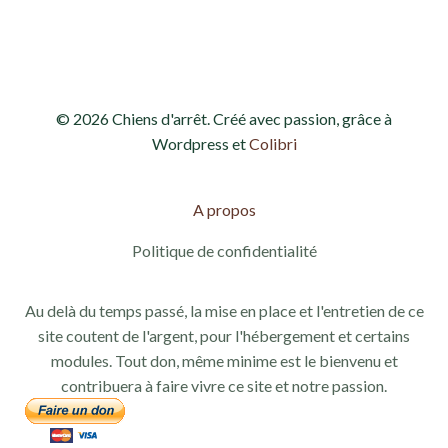
d
e
e
t
v
n
© 2026 Chiens d'arrêt. Créé avec passion, grâce à
u
a
Wordpress et
Colibri
e
v
s
A propos
i
É
Politique de confidentialité
g
v
Au delà du temps passé, la mise en place et l'entretien de ce
a
è
site coutent de l'argent, pour l'hébergement et certains
modules. Tout don, même minime est le bienvenu et
n
t
contribuera à faire vivre ce site et notre passion.
e
i