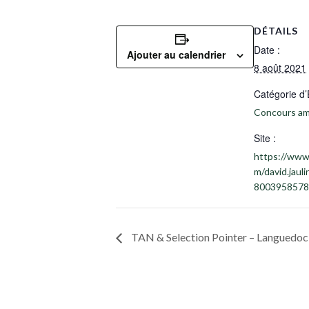
DÉTAILS
Date :
Ajouter au calendrier
8 août 2021
Catégorie d
Concours am
Site :
https://www
m/david.jaul
8003958578
TAN & Selection Pointer – Languedoc 