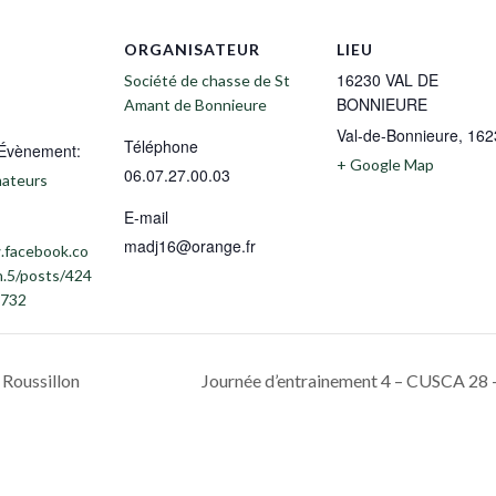
ORGANISATEUR
LIEU
16230 VAL DE
Société de chasse de St
BONNIEURE
Amant de Bonnieure
Val-de-Bonnieure
,
162
Téléphone
’Évènement:
+ Google Map
06.07.27.00.03
ateurs
E-mail
madj16@orange.fr
.facebook.co
in.5/posts/424
732
Roussillon
Journée d’entrainement 4 – CUSCA 2