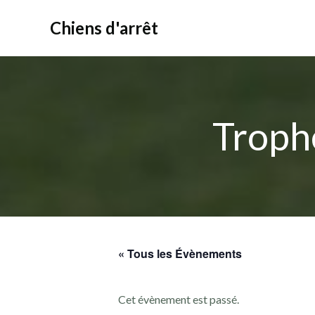
Aller
au
Chiens d'arrêt
contenu
Troph
« Tous les Évènements
Cet évènement est passé.