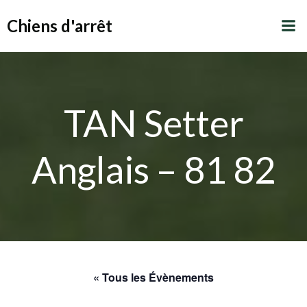
Aller
Chiens d'arrêt
au
contenu
TAN Setter
Anglais – 81 82
« Tous les Évènements