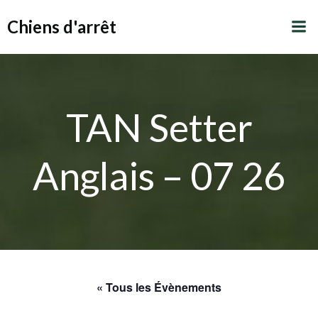
Aller
Chiens d'arrêt
au
contenu
TAN Setter
Anglais – 07 26
« Tous les Évènements