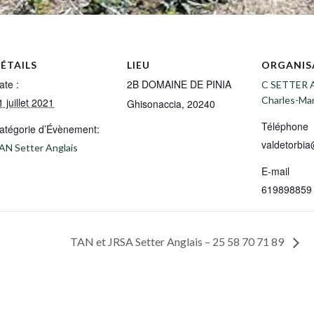
ÉTAILS
LIEU
ORGANIS
ate :
2B DOMAINE DE PINIA
C SETTER 
Charles-Ma
1 juillet 2021
Ghisonaccia
,
20240
Téléphone
atégorie d’Évènement:
valdetorbia
AN Setter Anglais
E-mail
619898859
TAN et JRSA Setter Anglais – 25 58 70 71 89