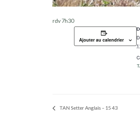
rdv 7h30
D
D
Ajouter au calendrier
1
C
T
TAN Setter Anglais – 15 43