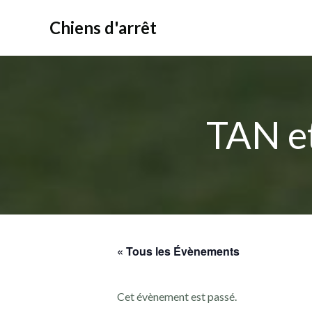
Aller
au
Chiens d'arrêt
contenu
TAN et
« Tous les Évènements
Cet évènement est passé.