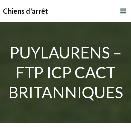
Aller
Chiens d'arrêt
au
contenu
PUYLAURENS –
FTP ICP CACT
BRITANNIQUES