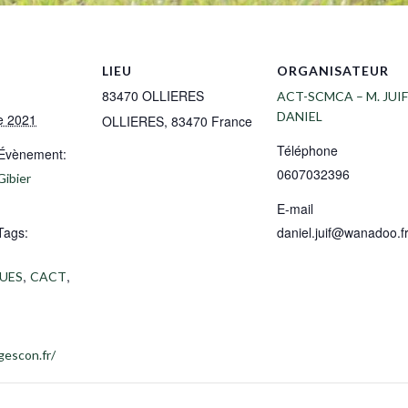
LIEU
ORGANISATEUR
83470 OLLIERES
ACT-SCMCA – M. JUIF
DANIEL
e 2021
OLLIERES
,
83470
France
Téléphone
’Évènement:
0607032396
Gibier
E-mail
Tags:
daniel.juif@wanadoo.f
,
,
UES
CACT
gescon.fr/