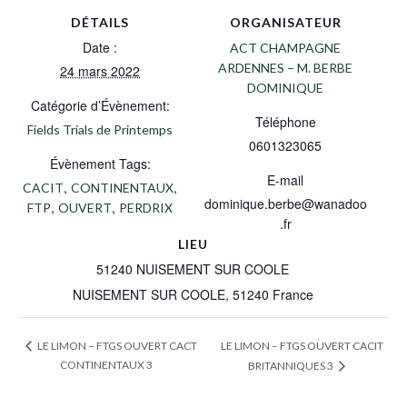
DÉTAILS
ORGANISATEUR
Date :
ACT CHAMPAGNE
ARDENNES – M. BERBE
24 mars 2022
DOMINIQUE
Catégorie d’Évènement:
Téléphone
Fields Trials de Printemps
0601323065
Évènement Tags:
E-mail
,
,
CACIT
CONTINENTAUX
dominique.berbe@wanadoo
,
,
FTP
OUVERT
PERDRIX
.fr
LIEU
51240 NUISEMENT SUR COOLE
NUISEMENT SUR COOLE
,
51240
France
LE LIMON – FTGS OUVERT CACIT
LE LIMON – FTGS OUVERT CACT
CONTINENTAUX 3
BRITANNIQUES 3