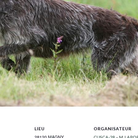
LIEU
ORGANISATEUR
28120 MAGNY
CUSCA-28 – M. LAPO