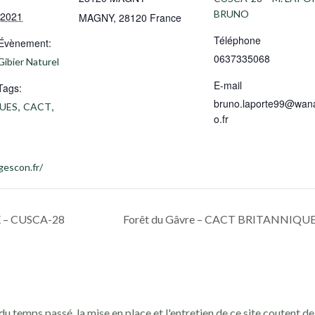
BRUNO
 2021
MAGNY
,
28120
France
Téléphone
’Évènement:
0637335068
 Gibier Naturel
E-mail
Tags:
bruno.laporte99@wan
,
,
UES
CACT
o.fr
gescon.fr/
– CUSCA-28
Forêt du Gâvre – CACT BRITANNIQUE
du temps passé, la mise en place et l'entretien de ce site coutent de 