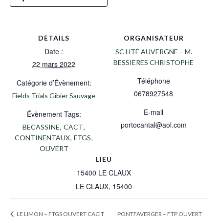
DÉTAILS
ORGANISATEUR
Date :
SC HTE AUVERGNE – M.
BESSIERES CHRISTOPHE
22 mars 2022
Téléphone
Catégorie d’Évènement:
0678927548
Fields Trials Gibier Sauvage
E-mail
Évènement Tags:
portocantal@aol.com
,
,
BECASSINE
CACT
,
,
CONTINENTAUX
FTGS
OUVERT
LIEU
15400 LE CLAUX
LE CLAUX
,
15400
PONTFAVERGER – FTP OUVERT
LE LIMON – FTGS OUVERT CACIT