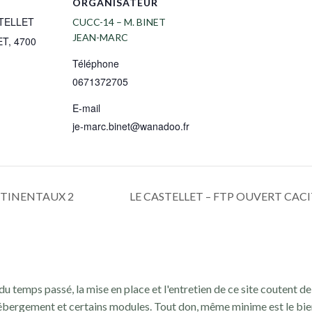
ORGANISATEUR
STELLET
CUCC-14 – M. BINET
JEAN-MARC
ET
,
4700
Téléphone
0671372705
E-mail
je-marc.binet@wanadoo.fr
NTINENTAUX 2
LE CASTELLET – FTP OUVERT CA
du temps passé, la mise en place et l'entretien de ce site coutent de 
ébergement et certains modules. Tout don, même minime est le bie