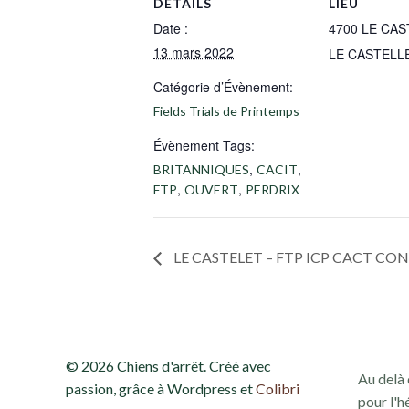
DÉTAILS
LIEU
Date :
4700 LE CA
13 mars 2022
LE CASTELL
Catégorie d’Évènement:
Fields Trials de Printemps
Évènement Tags:
,
,
BRITANNIQUES
CACIT
,
,
FTP
OUVERT
PERDRIX
LE CASTELET – FTP ICP CACT CO
© 2026 Chiens d'arrêt. Créé avec
Au delà 
passion, grâce à Wordpress et
Colibri
pour l'h