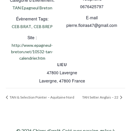
Catégorie d’Évènement:
0676425797
TAN Epagneul Breton
E-mail
Évènement Tags:
pierre.floiras47@gmail.com
,
CEB BRAT
CEB BREP
Site :
http://www.epagneul-
breton.net/10532-tan-
calendrier.htm
LIEU
47800 Lavergne
Lavergne
,
47800
France
TAN & Selection Pointer – Aquitaine Nord
TAN Setter Anglais – 22
© 2026 Chiens d'arrêt. Créé avec passion, grâce à