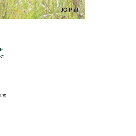
M.
RY
rang