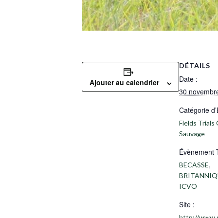
DÉTAILS
Date :
Ajouter au calendrier
30 novembr
Catégorie d
Fields Trials 
Sauvage
Évènement 
,
BECASSE
BRITANNIQ
ICVO
Site :
http://www.