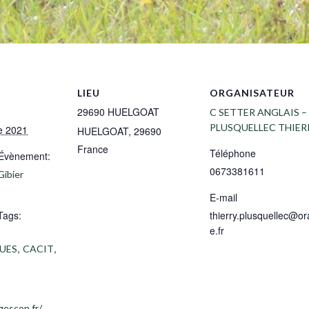
LIEU
ORGANISATEUR
29690 HUELGOAT
C SETTER ANGLAIS – 
PLUSQUELLEC THIER
e 2021
HUELGOAT
,
29690
France
Téléphone
’Évènement:
0673381611
Gibier
E-mail
Tags:
thierry.plusquellec@o
e.fr
,
,
UES
CACIT
gescon.fr/