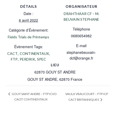
DÉTAILS
ORGANISATEUR
Date :
DRAHTHAAR CF – M.
BEUVAIN STEPHANE
6 avril 2022
Téléphone
Catégorie d’Évènement:
0680654982
Fields Trials de Printemps
E-mail
Évènement Tags:
stephanebeuvain-
,
,
CACT
CONTINENTAUX
dcf@orange.fr
,
,
FTP
PERDRIX
SPEC
LIEU
62870 GOUY ST ANDRE
GOUY ST ANDRE
,
62870
France
VAULX VRAUCOURT – FTP ICP
GOUY SAINT ANDRE – FTP ICVO
CACIT CONTINENTAUX
CACT BRITANNIQUES