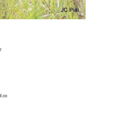
F
l.co