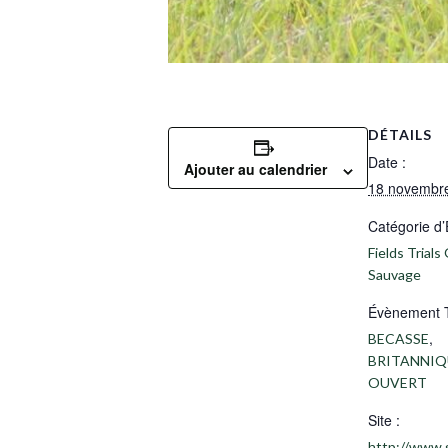
DÉTAILS
Date :
Ajouter au calendrier
18 novembr
Catégorie d
Fields Trials 
Sauvage
Évènement 
,
BECASSE
BRITANNIQ
OUVERT
Site :
http://www.