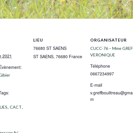
LIEU
ORGANISATEUR
76680 ST SAENS
CUCC-76 – Mme GREF
VERONIQUE
e 2021
ST SAENS
,
76680
France
Téléphone
’Évènement:
0667234997
Gibier
E-mail
Tags:
v.greffboulitreau@gmai
m
,
,
UES
CACT
gescon.fr/