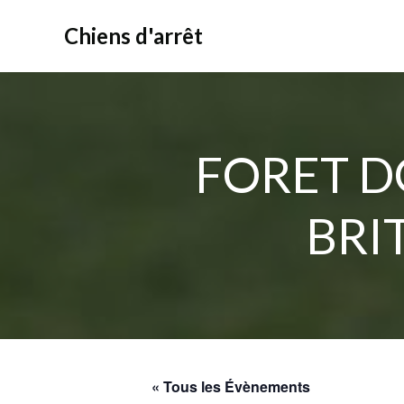
Aller
au
Chiens d'arrêt
contenu
FORET D
BRI
« Tous les Évènements