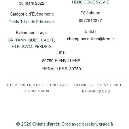
HENOCQUE SYLVIE
30 mars 2022
Téléphone
Catégorie d’Évènement:
0677812277
Fields Trials de Printemps
E-mail
Évènement Tags:
champ.bocquillon@free.fr
,
,
BRITANNIQUES
CACIT
,
,
FTP
ICVO
PERDRIX
LIEU
80750 FIENVILLERS
FIENVILLERS
,
80750
FIENVILLERS – FTP SPEC CACT
LE MESNIL EN THELLE – FTP ICP CACT
CONTINENTAUX
BRITANNIQUES
© 2026 Chiens d'arrêt. Créé avec passion, grâce à