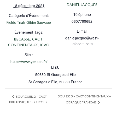
DANIEL JACQUES
18 décembre 2021
Téléphone
Catégorie d’Évènement:
0607799682
Fields Trials Gibier Sauvage
E-mail
Évènement Tags:
danieljacque@west-
,
,
BECASSE
CACT
telecom.com
,
CONTINENTAUX
ICVO
Site :
http://www.gescon.fr/
LIEU
50680 St Georges d Elle
St Georges d'Elle
,
50680
France
BOUISSE 5 – CACT CONTINENTAUX –
BOURGUEIL 2 – CACT
BRITANNIQUES – CUCC-37
C BRAQUE FRANCAIS