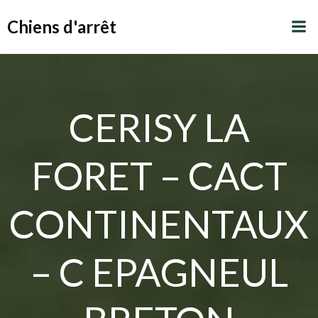
Aller
Chiens d'arrêt
au
contenu
CERISY LA
FORET – CACT
CONTINENTAUX
– C EPAGNEUL