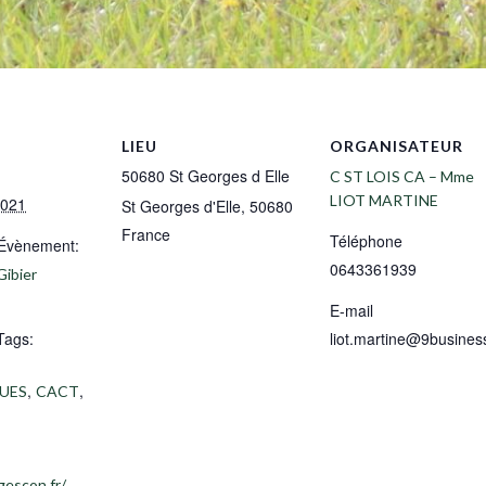
LIEU
ORGANISATEUR
50680 St Georges d Elle
C ST LOIS CA – Mme
LIOT MARTINE
2021
St Georges d'Elle
,
50680
France
Téléphone
’Évènement:
0643361939
Gibier
E-mail
Tags:
liot.martine@9business
,
,
UES
CACT
gescon.fr/