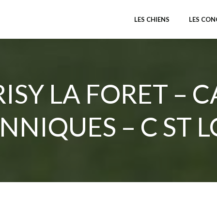
LES CHIENS
LES CO
ISY LA FORET – 
NNIQUES – C ST L