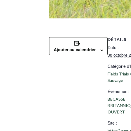
DÉTAILS
Date :
Ajouter au calendrier
30 octobre 
Catégorie d
Fields Trials 
Sauvage
Évènement 
,
BECASSE
BRITANNIQ
OUVERT
Site :
http://www.