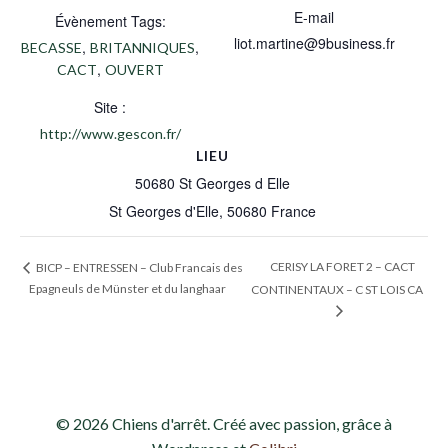
E-mail
Évènement Tags:
liot.martine@9business.fr
,
,
BECASSE
BRITANNIQUES
,
CACT
OUVERT
Site :
http://www.gescon.fr/
LIEU
50680 St Georges d Elle
St Georges d'Elle
,
50680
France
CERISY LA FORET 2 – CACT
BICP – ENTRESSEN – Club Francais des
Epagneuls de Münster et du langhaar
CONTINENTAUX – C ST LOIS CA
© 2026 Chiens d'arrêt. Créé avec passion, grâce à