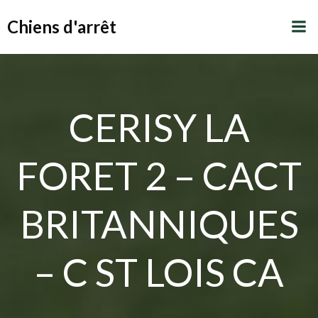
Aller
Chiens d'arrêt
au
contenu
CERISY LA
FORET 2 – CACT
BRITANNIQUES
– C ST LOIS CA