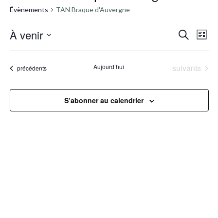
Évènements
TAN Braque d'Auvergne
R
À venir
N
Recherche
Liste
Sélectionnez
a
e
une
Évènements
Aujourd’hui
suivants
Évènements
précédents
v
date.
c
i
h
S’abonner au calendrier
g
e
a
r
t
c
i
h
o
e
n