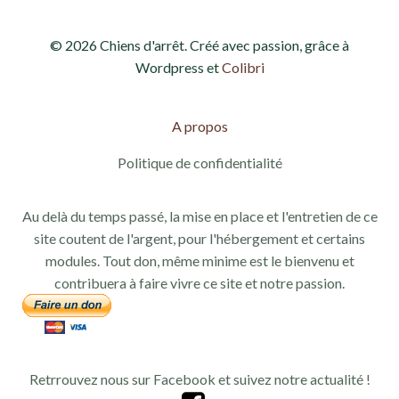
d
e
© 2026 Chiens d'arrêt. Créé avec passion, grâce à
e
t
Wordpress et
Colibri
v
n
u
A propos
a
e
Politique de confidentialité
v
s
Au delà du temps passé, la mise en place et l'entretien de ce
i
É
site coutent de l'argent, pour l'hébergement et certains
g
modules. Tout don, même minime est le bienvenu et
v
contribuera à faire vivre ce site et notre passion.
a
è
n
t
e
Retrrouvez nous sur Facebook et suivez notre actualité !
i