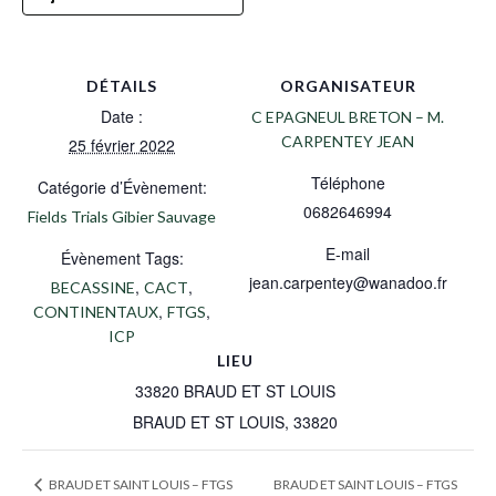
DÉTAILS
ORGANISATEUR
Date :
C EPAGNEUL BRETON – M.
CARPENTEY JEAN
25 février 2022
Téléphone
Catégorie d’Évènement:
0682646994
Fields Trials Gibier Sauvage
E-mail
Évènement Tags:
jean.carpentey@wanadoo.fr
,
,
BECASSINE
CACT
,
,
CONTINENTAUX
FTGS
ICP
LIEU
33820 BRAUD ET ST LOUIS
BRAUD ET ST LOUIS
,
33820
BRAUD ET SAINT LOUIS – FTGS
BRAUD ET SAINT LOUIS – FTGS