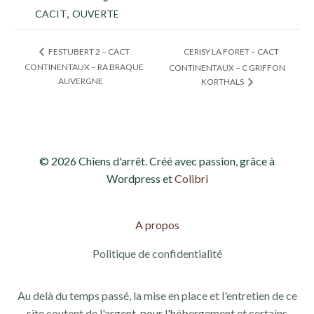
,
CACIT
OUVERTE
CERISY LA FORET – CACT
FESTUBERT 2 – CACT
CONTINENTAUX – RA BRAQUE
CONTINENTAUX – C GRIFFON
AUVERGNE
KORTHALS
© 2026 Chiens d'arrêt. Créé avec passion, grâce à
Wordpress et
Colibri
A propos
Politique de confidentialité
Au delà du temps passé, la mise en place et l'entretien de ce
site coutent de l'argent, pour l'hébergement et certains