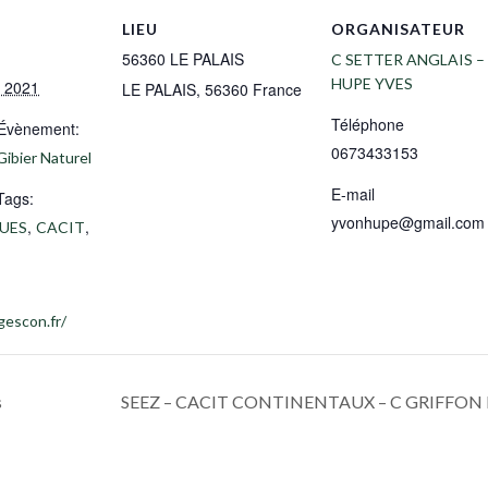
LIEU
ORGANISATEUR
56360 LE PALAIS
C SETTER ANGLAIS – 
HUPE YVES
 2021
LE PALAIS
,
56360
France
Téléphone
’Évènement:
0673433153
 Gibier Naturel
E-mail
Tags:
yvonhupe@gmail.com
,
,
UES
CACIT
gescon.fr/
s
SEEZ – CACIT CONTINENTAUX – C GRIFFO