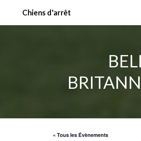
Aller
au
Chiens d'arrêt
contenu
BEL
BRITANN
« Tous les Évènements