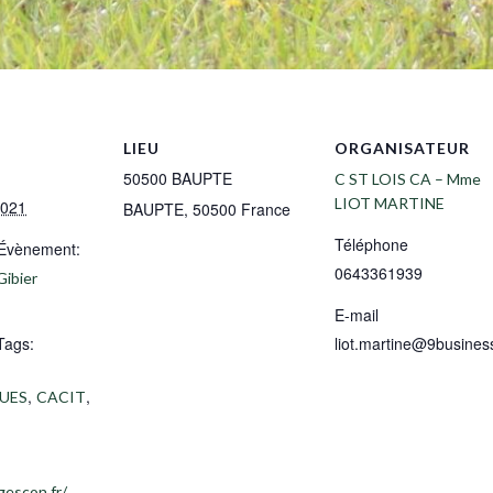
LIEU
ORGANISATEUR
50500 BAUPTE
C ST LOIS CA – Mme
LIOT MARTINE
2021
BAUPTE
,
50500
France
Téléphone
’Évènement:
0643361939
Gibier
E-mail
Tags:
liot.martine@9business
,
,
UES
CACIT
gescon.fr/