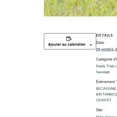
DÉTAILS
Date :
Ajouter au calendrier
29 octobre 
Catégorie d
Fields Trials 
Sauvage
Évènement 
,
BECASSINE
BRITANNIQ
OUVERT
Site :
http://www.