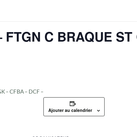
 FTGN C BRAQUE ST
GK – CFBA – DCF –
Ajouter au calendrier