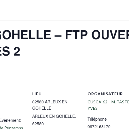
OHELLE – FTP OUVE
S 2
LIEU
ORGANISATEUR
62580 ARLEUX EN
CUSCA-62 – M. TAST
GOHELLE
YVES
ARLEUX EN GOHELLE
,
Téléphone
’Évènement:
62580
0672163170
 de Printemps