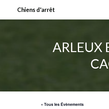
Aller
au
Chiens d'arrêt
contenu
ARLEUX 
CA
« Tous les Évènements