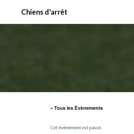
Aller
au
Chiens d'arrêt
contenu
« Tous les Évènements
Cet évènement est passé.